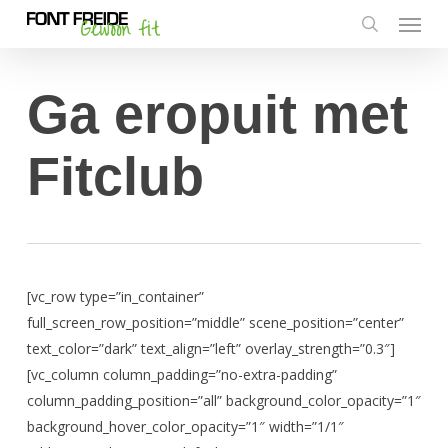
Menu
Skip
to
search
main
content
Ga eropuit met
Fitclub
[vc_row type=”in_container”
full_screen_row_position=”middle” scene_position=”center”
text_color=”dark” text_align=”left” overlay_strength=”0.3″]
[vc_column column_padding=”no-extra-padding”
column_padding_position=”all” background_color_opacity=”1″
background_hover_color_opacity=”1″ width=”1/1″