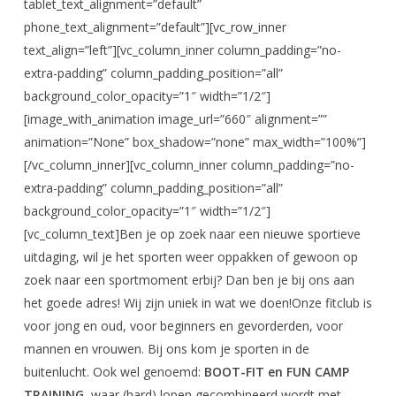
tablet_text_alignment=”default”
phone_text_alignment=”default”][vc_row_inner
text_align=”left”][vc_column_inner column_padding=”no-
extra-padding” column_padding_position=”all”
background_color_opacity=”1″ width=”1/2″]
[image_with_animation image_url=”660″ alignment=””
animation=”None” box_shadow=”none” max_width=”100%”]
[/vc_column_inner][vc_column_inner column_padding=”no-
extra-padding” column_padding_position=”all”
background_color_opacity=”1″ width=”1/2″]
[vc_column_text]Ben je op zoek naar een nieuwe sportieve
uitdaging, wil je het sporten weer oppakken of gewoon op
zoek naar een sportmoment erbij? Dan ben je bij ons aan
het goede adres! Wij zijn uniek in wat we doen!Onze fitclub is
voor jong en oud, voor beginners en gevorderden, voor
mannen en vrouwen. Bij ons kom je sporten in de
buitenlucht. Ook wel genoemd:
BOOT-FIT en FUN CAMP
TRAINING,
waar (hard) lopen gecombineerd wordt met