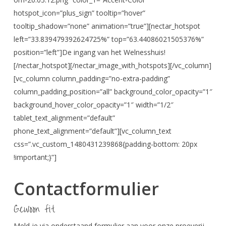
hotspot_icon=”plus_sign” tooltip=”hover”
tooltip_shadow=”none” animation=”true”][nectar_hotspot
left=”33.839479392624725%” top=”63.44086021505376%”
position=”left”]De ingang van het Welnesshuis!
[/nectar_hotspot][/nectar_image_with_hotspots][/vc_column]
[vc_column column_padding=”no-extra-padding”
column_padding_position=”all” background_color_opacity=”1″
background_hover_color_opacity=”1″ width=”1/2″
tablet_text_alignment=”default”
phone_text_alignment=”default”][vc_column_text
css=”.vc_custom_1480431239868{padding-bottom: 20px
!important;}”]
Contactformulier
Gewoon fit
Meld je via onderstaand formulier aan voor onze proeverij,