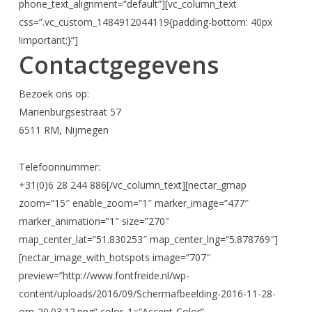
phone_text_alignment=”default”][vc_column_text
css=”.vc_custom_1484912044119{padding-bottom: 40px
!important;}”]
Contactgegevens
Bezoek ons op:
Marienburgsestraat 57
6511 RM, Nijmegen
Telefoonnummer:
+31(0)6 28 244 886[/vc_column_text][nectar_gmap
zoom=”15″ enable_zoom=”1″ marker_image=”477″
marker_animation=”1″ size=”270″
map_center_lat=”51.830253″ map_center_lng=”5.878769″]
[nectar_image_with_hotspots image=”707″
preview=”http://www.fontfreide.nl/wp-
content/uploads/2016/09/Schermafbeelding-2016-11-28-
om-20.03.12.png” color_1=”Accent-Color”