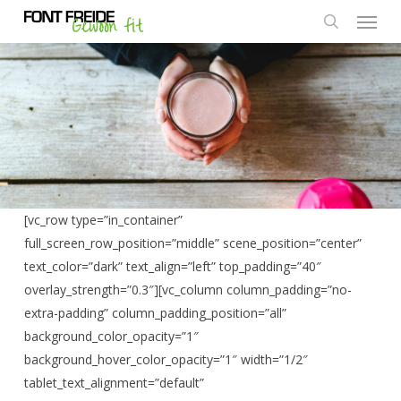
Menu
Skip
to
search
main
content
[vc_row type=”in_container”
full_screen_row_position=”middle” scene_position=”center”
text_color=”dark” text_align=”left” top_padding=”40″
overlay_strength=”0.3″][vc_column column_padding=”no-
extra-padding” column_padding_position=”all”
background_color_opacity=”1″
background_hover_color_opacity=”1″ width=”1/2″
tablet_text_alignment=”default”